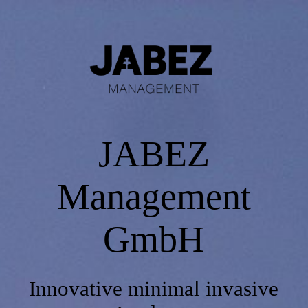
Starting Page
Product
JABEZ
Media Library
Management
Contact
GmbH
Impressum
Innovative minimal invasive