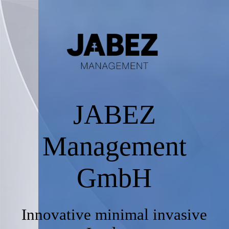
Starting Page
Product
JABEZ
Media Library
Management
Contact
GmbH
Impressum
Innovative minimal invasive